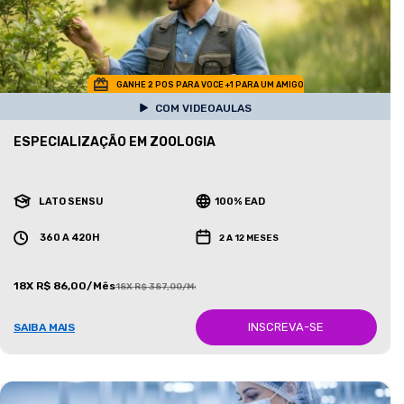
GANHE 2 POS PARA VOCE +1 PARA UM AMIGO
COM VIDEOAULAS
ESPECIALIZAÇÃO EM ZOOLOGIA
LATO SENSU
100% EAD
360 A 420H
2 A 12 MESES
18X R$ 86,00/Mês
18X R$ 387,00/Mês
INSCREVA-SE
SAIBA MAIS