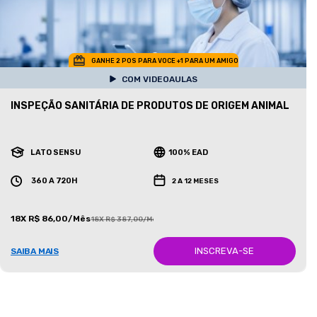
GANHE 2 POS PARA VOCE +1 PARA UM AMIGO
COM VIDEOAULAS
INSPEÇÃO SANITÁRIA DE PRODUTOS DE ORIGEM ANIMAL
LATO SENSU
100% EAD
360 A 720H
2 A 12 MESES
18X R$ 86,00/Mês
18X R$ 387,00/Mês
INSCREVA-SE
SAIBA MAIS