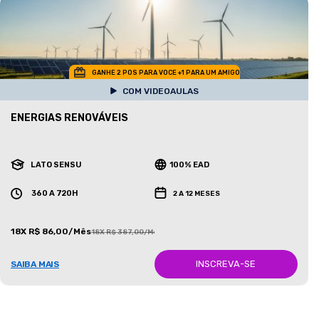
GANHE 2 POS PARA VOCE +1 PARA UM AMIGO
COM VIDEOAULAS
ENERGIAS RENOVÁVEIS
LATO SENSU
100% EAD
360 A 720H
2 A 12 MESES
18X R$ 86,00/Mês
18X R$ 387,00/Mês
INSCREVA-SE
SAIBA MAIS