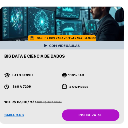
GANHE 2 POS PARA VOCE +1 PARA UM AMIGO
COM VIDEOAULAS
BIG DATA E CIÊNCIA DE DADOS
LATO SENSU
100% EAD
360 A 720H
2 A 12 MESES
18X R$ 86,00/Mês
18X R$ 387,00/Mês
INSCREVA-SE
SAIBA MAIS