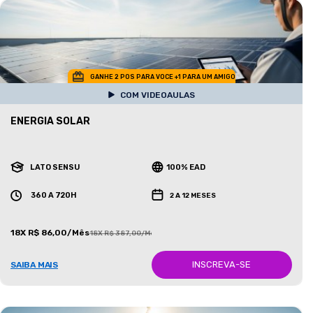
GANHE 2 POS PARA VOCE +1 PARA UM AMIGO
COM VIDEOAULAS
ENERGIA SOLAR
LATO SENSU
100% EAD
360 A 720H
2 A 12 MESES
18X R$ 86,00/Mês
18X R$ 387,00/Mês
INSCREVA-SE
SAIBA MAIS