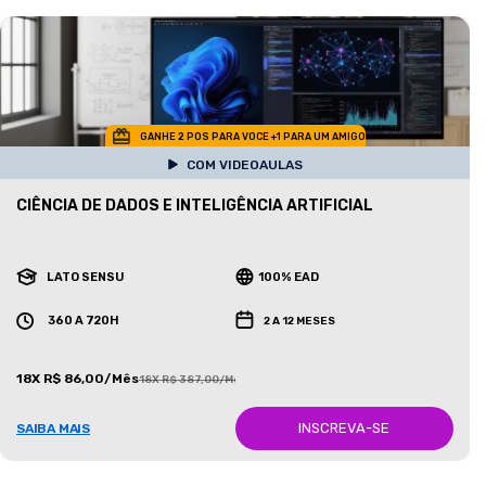
GANHE 2 POS PARA VOCE +1 PARA UM AMIGO
COM VIDEOAULAS
CIÊNCIA DE DADOS E INTELIGÊNCIA ARTIFICIAL
LATO SENSU
100% EAD
360 A 720H
2 A 12 MESES
18X R$ 86,00/Mês
18X R$ 387,00/Mês
INSCREVA-SE
SAIBA MAIS