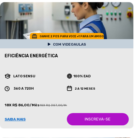
GANHE 2 POS PARA VOCE +1 PARA UM AMIGO
COM VIDEOAULAS
EFICIÊNCIA ENERGÉTICA
LATO SENSU
100% EAD
360 A 720H
2 A 12 MESES
18X R$ 86,00/Mês
18X R$ 387,00/Mês
INSCREVA-SE
SAIBA MAIS