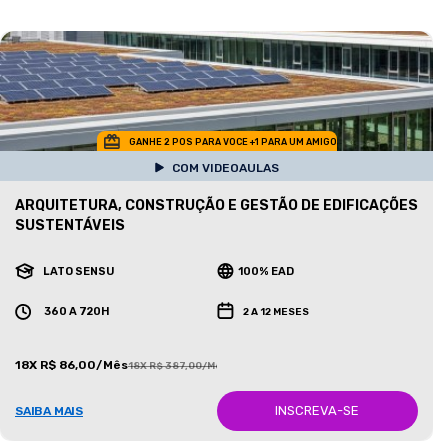
GANHE 2 POS PARA VOCE +1 PARA UM AMIGO
COM VIDEOAULAS
ARQUITETURA, CONSTRUÇÃO E GESTÃO DE EDIFICAÇÕES
SUSTENTÁVEIS
LATO SENSU
100% EAD
360 A 720H
2 A 12 MESES
18X R$ 86,00/Mês
18X R$ 387,00/Mês
INSCREVA-SE
SAIBA MAIS