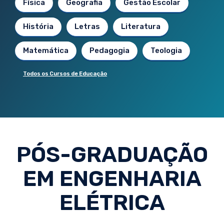
Física
Geografia
Gestão Escolar
História
Letras
Literatura
Matemática
Pedagogia
Teologia
Todos os Cursos de Educação
PÓS-GRADUAÇÃO
EM ENGENHARIA
ELÉTRICA