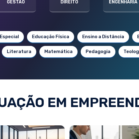
GESTÃO
DIREITO
ENGENHARIA
Especial
Educação Física
Ensino a Distância
Literatura
Matemática
Pedagogia
Teolog
UAÇÃO EM EMPREEN