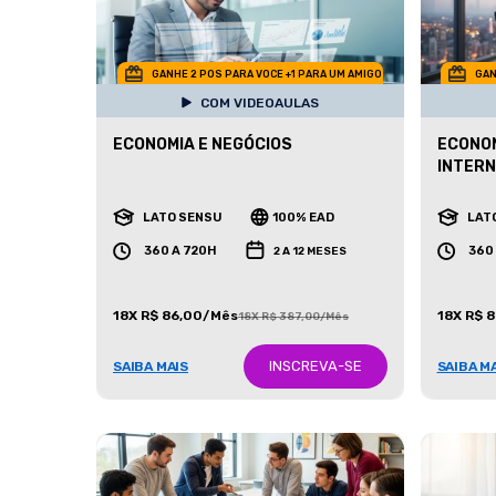
GANHE 2 POS PARA VOCE +1 PARA UM AMIGO
GAN
COM VIDEOAULAS
ECONOMIA E NEGÓCIOS
ECONOM
INTERN
LATO SENSU
100% EAD
LAT
360 A 720H
360
2 A 12 MESES
18X R$ 86,00/Mês
18X R$ 
18X R$ 387,00/Mês
INSCREVA-SE
SAIBA MAIS
SAIBA M