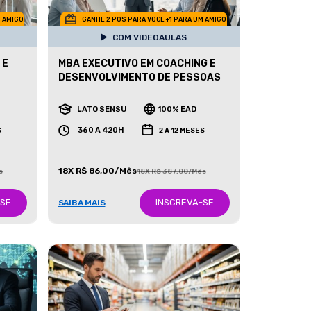
M AMIGO
GANHE 2 POS PARA VOCE +1 PARA UM AMIGO
COM VIDEOAULAS
 E
MBA EXECUTIVO EM COACHING E
DESENVOLVIMENTO DE PESSOAS
LATO SENSU
100% EAD
360 A 420H
S
2 A 12 MESES
18X R$ 86,00/Mês
s
18X R$ 387,00/Mês
-SE
INSCREVA-SE
SAIBA MAIS