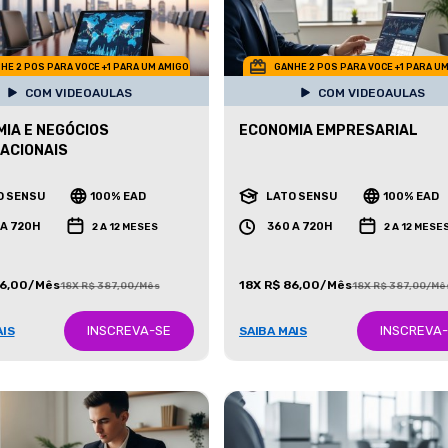
HE 2 POS PARA VOCE +1 PARA UM AMIGO
GANHE 2 POS PARA VOCE +1 PARA U
COM VIDEOAULAS
COM VIDEOAULAS
IA E NEGÓCIOS
ECONOMIA EMPRESARIAL
ACIONAIS
O SENSU
100% EAD
LATO SENSU
100% EAD
 A 720H
360 A 720H
2 A 12 MESES
2 A 12 MESE
86,00/Mês
18X R$ 86,00/Mês
18X R$ 387,00/Mês
18X R$ 387,00/Mê
INSCREVA-SE
INSCREVA
AIS
SAIBA MAIS