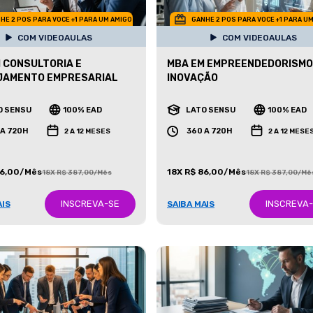
HE 2 POS PARA VOCE +1 PARA UM AMIGO
GANHE 2 POS PARA VOCE +1 PARA U
COM VIDEOAULAS
COM VIDEOAULAS
 CONSULTORIA E
MBA EM EMPREENDEDORISMO
JAMENTO EMPRESARIAL
INOVAÇÃO
O SENSU
100% EAD
LATO SENSU
100% EAD
 A 720H
360 A 720H
2 A 12 MESES
2 A 12 MESE
86,00/Mês
18X R$ 86,00/Mês
18X R$ 387,00/Mês
18X R$ 387,00/Mê
INSCREVA-SE
INSCREVA
AIS
SAIBA MAIS