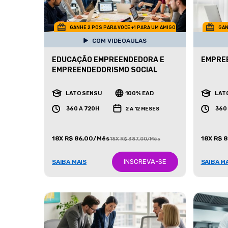
GANHE 2 POS PARA VOCE +1 PARA UM AMIGO
GAN
COM VIDEOAULAS
EDUCAÇÃO EMPREENDEDORA E
EMPREE
EMPREENDEDORISMO SOCIAL
LATO SENSU
100% EAD
LAT
360 A 720H
360
2 A 12 MESES
18X R$ 86,00/Mês
18X R$ 
18X R$ 387,00/Mês
INSCREVA-SE
SAIBA MAIS
SAIBA M