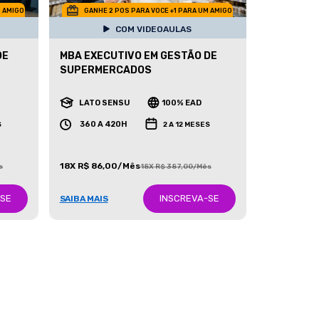
M AMIGO
GANHE 2 POS PARA VOCE +1 PARA UM AMIGO
COM VIDEOAULAS
DE
MBA EXECUTIVO EM GESTÃO DE
SUPERMERCADOS
LATO SENSU
100% EAD
360 A 420H
S
2 A 12 MESES
18X R$ 86,00/Mês
s
18X R$ 387,00/Mês
-SE
INSCREVA-SE
SAIBA MAIS