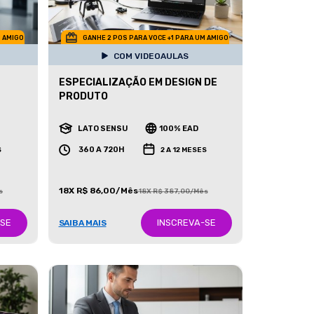
M AMIGO
GANHE 2 POS PARA VOCE +1 PARA UM AMIGO
COM VIDEOAULAS
ESPECIALIZAÇÃO EM DESIGN DE
PRODUTO
LATO SENSU
100% EAD
360 A 720H
S
2 A 12 MESES
18X R$ 86,00/Mês
s
18X R$ 387,00/Mês
-SE
INSCREVA-SE
SAIBA MAIS