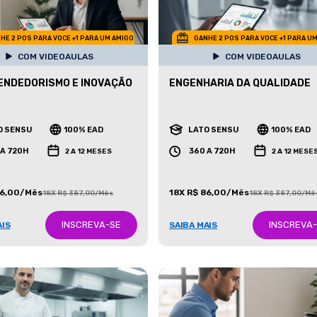
HE 2 POS PARA VOCE +1 PARA UM AMIGO
GANHE 2 POS PARA VOCE +1 PARA U
COM VIDEOAULAS
COM VIDEOAULAS
NDEDORISMO E INOVAÇÃO
ENGENHARIA DA QUALIDADE
O SENSU
100% EAD
LATO SENSU
100% EAD
 A 720H
360 A 720H
2 A 12 MESES
2 A 12 MESE
86,00/Mês
18X R$ 86,00/Mês
18X R$ 387,00/Mês
18X R$ 387,00/Mê
INSCREVA-SE
INSCREVA
AIS
SAIBA MAIS